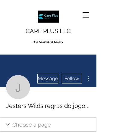
CARE PLUS LLC
+97441460495
More actions
Message
Follow
Jesters Wilds regras do j
Jesters Wilds regras do jogo, jogo de tiro grátis